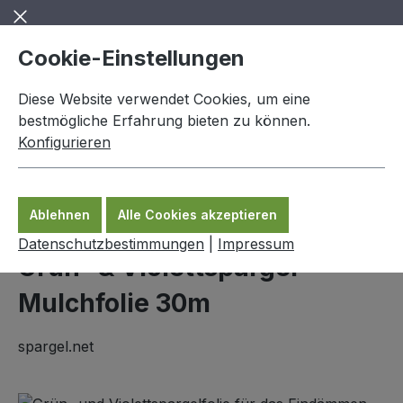
Zum Hauptinhalt springen
Cookie-Einstellungen
Diese Website verwendet Cookies, um eine
bestmögliche Erfahrung bieten zu können.
Konfigurieren
0,00 €
Ware
Ablehnen
Alle Cookies akzeptieren
Spargelzubehör
Datenschutzbestimmungen
|
Impressum
Grün- & Violettspargel
Mulchfolie 30m
spargel.net
Bildergalerie überspringen