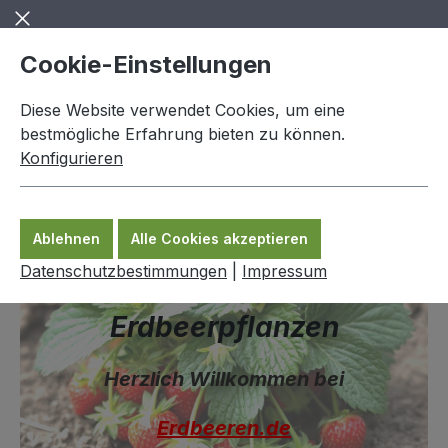
Zum Hauptinhalt springen
Cookie-Einstellungen
Diese Website verwendet Cookies, um eine
bestmögliche Erfahrung bieten zu können.
Konfigurieren
0,00 €
Ware
Ablehnen
Alle Cookies akzeptieren
Datenschutzbestimmungen
|
Impressum
Ihre Nr. 1 für
Erdbeerpflanzen
Herzlich Willkommen bei
Erdbeeren.de