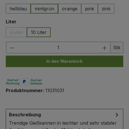
hellblau
mintgrün
orange
pink
zink
auswählen
Liter
2 Liter
10 Liter
(Diese Option ist zurzeit nicht verfügbar.)
Produkt Anzahl: Gib den gewünschten We
Stk
In den Warenkorb
Produktnummer:
11031031
Beschreibung
Trendige Gießkannen in leichter und sehr stabiler