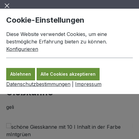
Zum Hauptinhalt springen
Cookie-Einstellungen
Diese Website verwendet Cookies, um eine
bestmögliche Erfahrung bieten zu können.
Konfigurieren
0,00 €
Ware
Ablehnen
Alle Cookies akzeptieren
Gartentrends
Datenschutzbestimmungen
|
Impressum
Gießkanne
geli
Bildergalerie überspringen