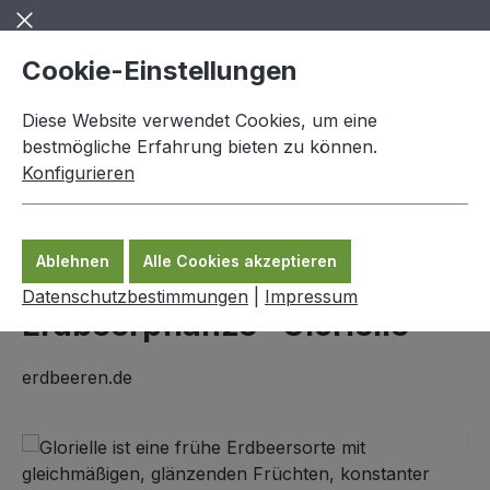
Zum Hauptinhalt springen
Cookie-Einstellungen
Diese Website verwendet Cookies, um eine
bestmögliche Erfahrung bieten zu können.
Konfigurieren
0,00 €
Ware
Ablehnen
Alle Cookies akzeptieren
Erdbeerpflanzen
Datenschutzbestimmungen
|
Impressum
Erdbeerpflanze "Glorielle"
erdbeeren.de
Bildergalerie überspringen