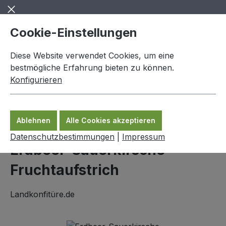
Zum Hauptinhalt springen
Cookie-Einstellungen
Diese Website verwendet Cookies, um eine
bestmögliche Erfahrung bieten zu können.
Konfigurieren
0,00 €
Ware
Ablehnen
Alle Cookies akzeptieren
Landkonfitüre
Datenschutzbestimmungen
|
Impressum
Erdbeer-Sauerkirsche -
Fruchtaufstrich
Landkonfitüre.de
Bildergalerie überspringen