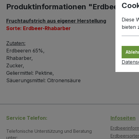
Cook
Produktinformationen "Erdbeer-Rhab
Diese 
Fruchtaufstrich aus eigener Herstellung
bieten
Sorte: Erdbeer-Rhabarber
Zutaten:
Erdbeeren 65%,
Ableh
Rhabarber,
Datens
Zucker,
Geliermittel: Pektine,
Säuerungsmittel: Citronensäure
Service Telefon:
Infoseiten
Erdbeerinfor
Telefonische Unterstützung und Beratung
Erdbeersorte
unter: