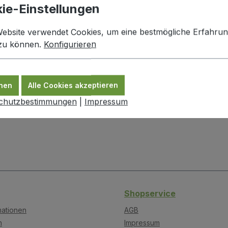
ie-Einstellungen
arber - Fruchtaufstrich"
Website verwendet Cookies, um eine bestmögliche Erfahru
 zu können.
Konfigurieren
nen
Alle Cookies akzeptieren
chutzbestimmungen
|
Impressum
Shopservice
mationen
AGB
n
Impressum