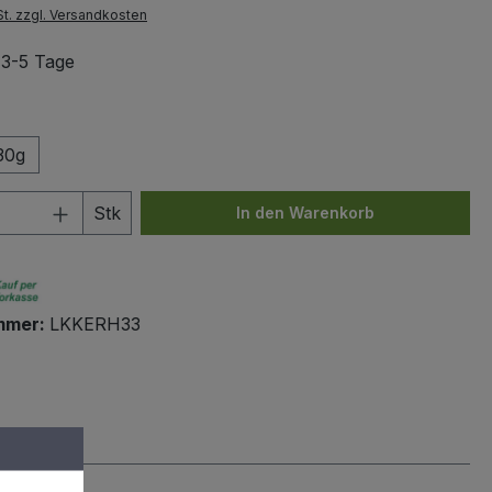
St. zzgl. Versandkosten
: 3-5 Tage
ählen
30g
 Anzahl: Gib den gewünschten Wert ein 
Stk
In den Warenkorb
mmer:
LKKERH33