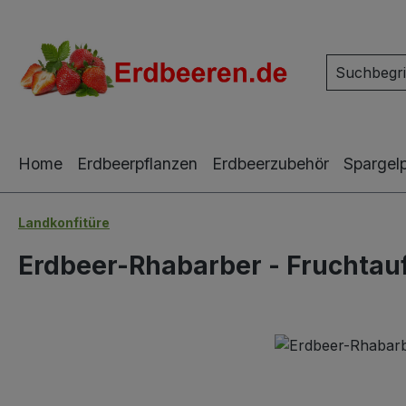
m Hauptinhalt springen
Zur Suche springen
Zur Hauptnavigation springen
Home
Erdbeerpflanzen
Erdbeerzubehör
Spargel
Landkonfitüre
Erdbeer-Rhabarber - Fruchtauf
Bildergalerie überspringen