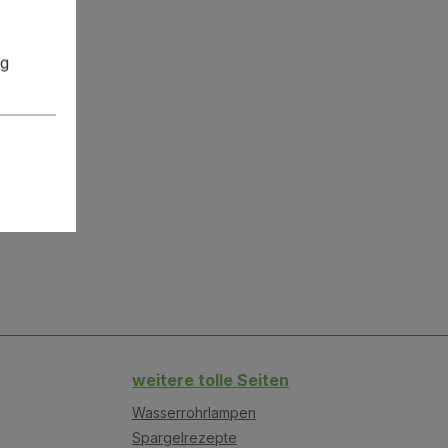
ng
weitere tolle Seiten
Wasserrohrlampen
Spargelrezepte