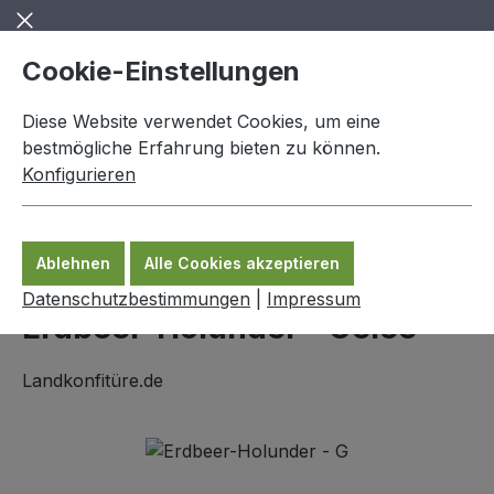
Zum Hauptinhalt springen
Cookie-Einstellungen
Diese Website verwendet Cookies, um eine
bestmögliche Erfahrung bieten zu können.
Konfigurieren
0,00 €
Ware
Ablehnen
Alle Cookies akzeptieren
Landkonfitüre
Datenschutzbestimmungen
|
Impressum
Erdbeer-Holunder - Gelee
Landkonfitüre.de
Bildergalerie überspringen